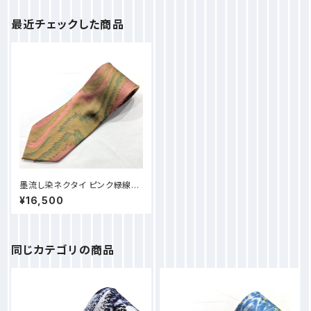
最近チェックした商品
墨流し染ネクタイ ピンク緑線
柄-NN50
¥16,500
同じカテゴリの商品