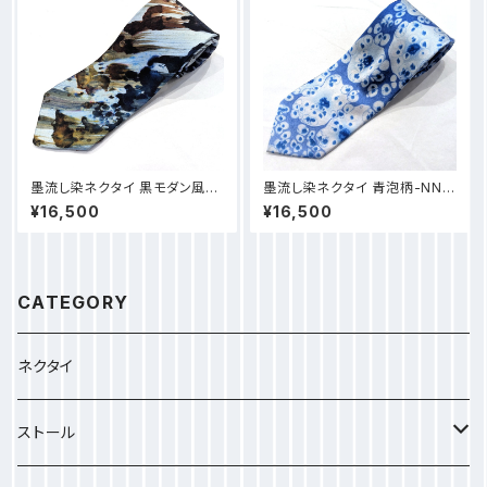
墨流し染ネクタイ 黒モダン風-N
墨流し染ネクタイ 青泡柄-NN5
N56
7
¥16,500
¥16,500
CATEGORY
ネクタイ
ストール