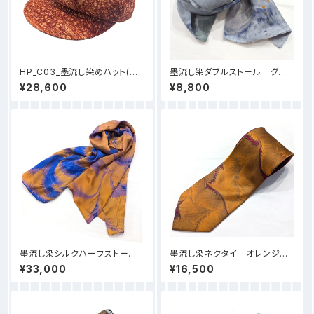
HP_C03_墨流し染めハット(ポ
墨流し染ダブルストール グレ
リ) キャスケット型 -オレンジ泡
ーマーブル-D21
¥28,600
¥8,800
柄
墨流し染シルクハーフストール
墨流し染ネクタイ オレンジワ
HS51_オレンジ線柄(秋新作)
イン羽模様-NN35
¥33,000
¥16,500