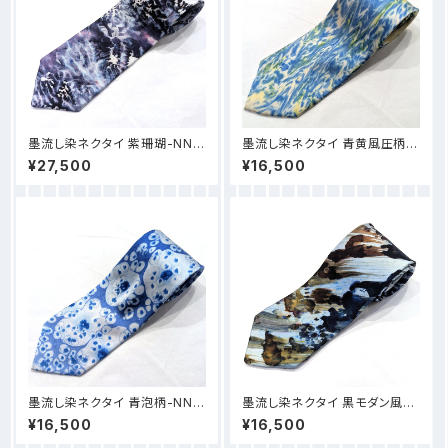
墨流し染ネクタイ 紫珊瑚-NN5
墨流し染ネクタイ 青黄風圧柄-
9
NN58
¥27,500
¥16,500
墨流し染ネクタイ 青泡柄-NN5
墨流し染ネクタイ 黒モダン風-N
7
N56
¥16,500
¥16,500