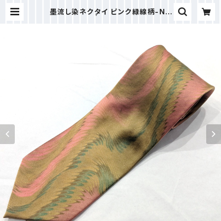
墨流し染ネクタイ ピンク緑線柄-NN
50 | senbidou