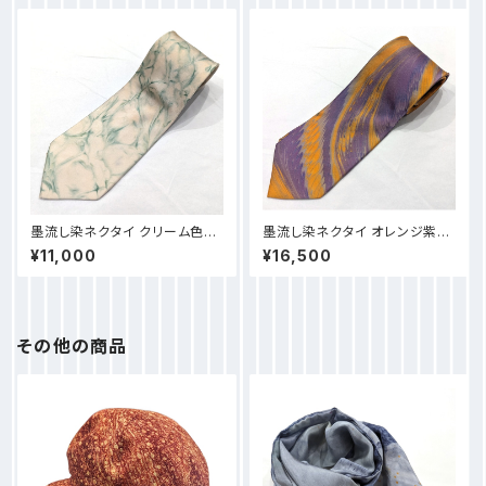
墨流し染ネクタイ クリーム色-N
墨流し染ネクタイ オレンジ紫線
N52
柄-NN53
¥11,000
¥16,500
その他の商品