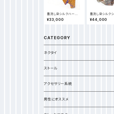
墨流し染シルクハーフ
墨流し染シルクシ
ストール HS51_オレン
ストール大 カラ
¥33,000
¥44,000
ジ線柄(秋新作)
瑚柄_LL09
CATEGORY
ネクタイ
ストール
小さめのストール
アクセサリー系統
中ぐらいのストール
しゅしゅ
男性にオススメ