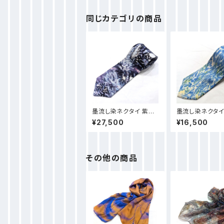
同じカテゴリの商品
墨流し染ネクタイ 紫珊
墨流し染ネクタイ
瑚-NN59
風圧柄-NN58
¥27,500
¥16,500
その他の商品