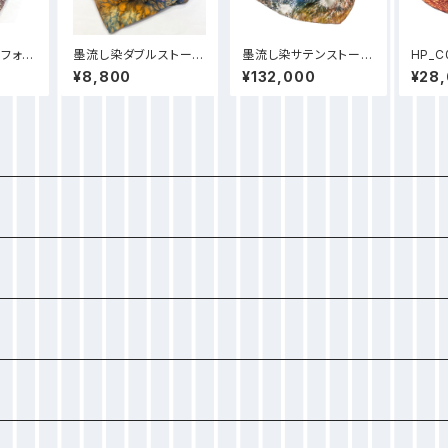
フォン
墨流し染ダブルストール
墨流し染サテンストール
HP_
フル珊
オレンジ泡柄 - D41
大 カラフル珊瑚_LL05
ット(
¥8,800
¥132,000
¥28
型 -