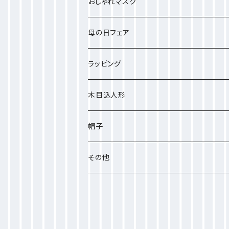
大きいストール
おしゃれマスク
プチサイズ
母の日フェア
ラッピング
木目込人形
帽子
ポリエステル
その他
シルク素材
手袋
ポリエステル素材