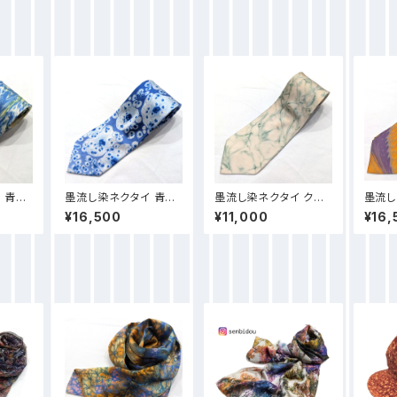
 青黄
墨流し染ネクタイ 青泡
墨流し染ネクタイ クリ
墨流し
柄-NN57
ーム色-NN52
ンジ紫
¥16,500
¥11,000
¥16,