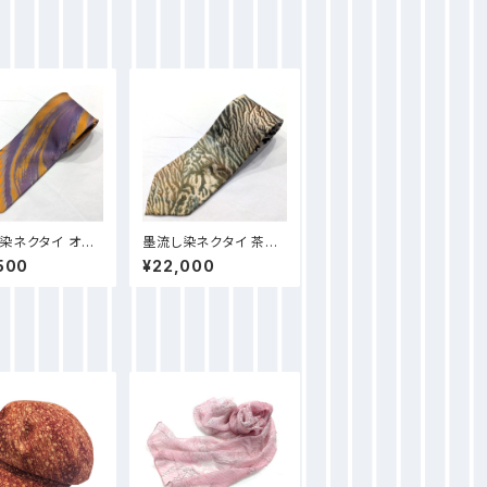
染ネクタイ オレ
墨流し染ネクタイ 茶緑
線柄-NN53
珊瑚柄-NN55
500
¥22,000