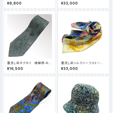
柄-D12
3_春羽柄
¥8,800
¥33,000
墨流し染ネクタイ 緑線柄-NN
墨流し染シルクハーフストール
08
HS53_泡渦巻
¥16,500
¥33,000