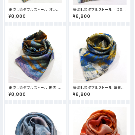
墨流し染ダブルストール オレン
墨流し染ダブルストール - D39
ジ泡柄 - D41
緑珊瑚
¥8,800
¥8,800
墨流し染ダブルストール 断面 -
墨流し染ダブルストール 黄青宇
D31
宙のしずく- D30
¥8,800
¥8,800