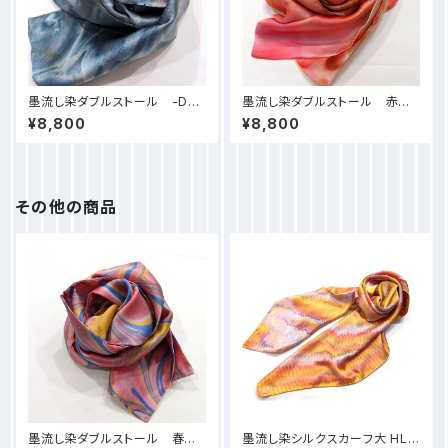
墨流し染ダブルストール -D35
墨流し染ダブルストール 赤大
青緑色 風圧模様
理石-D06
¥8,800
¥8,800
その他の商品
墨流し染ダブルストール 春線
墨流し染シルクスカーフ大 HL0