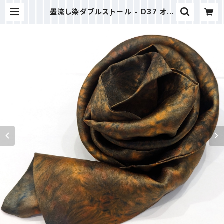
墨流し染ダブルストール - D37 オレ
ンジ緑花火 | senbidou