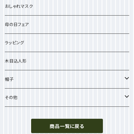
大きいストール
おしゃれマスク
プチサイズ
母の日フェア
ラッピング
木目込人形
帽子
ポリエステル
その他
シルク素材
手袋
商品一覧に戻る
ポリエステル素材