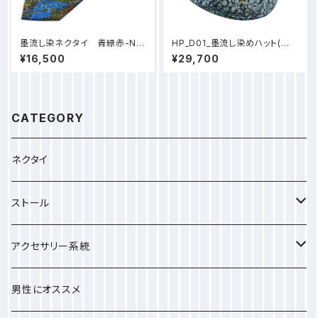
墨流し染ネクタイ 青緑赤-NN
HP_D01_墨流し染めハット(ポ
16
リ) 新デザイン -青緑泡柄
¥16,500
¥29,700
CATEGORY
ネクタイ
ストール
小さめのストール
アクセサリー系統
中ぐらいのストール
しゅしゅ
男性にオススメ